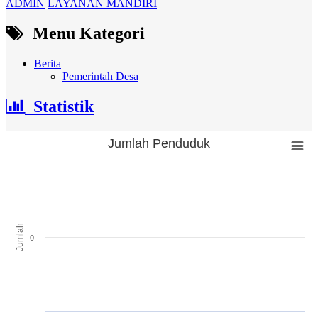
ADMIN
LAYANAN MANDIRI
Menu Kategori
Berita
Pemerintah Desa
Statistik
Jumlah Penduduk
Jumlah Penduduk
Bar chart with 3 bars.
The chart has 1 X axis displaying categories.
The chart has 1 Y axis displaying Jumlah. Range: -0.5 to 0.5.
Jumlah
0