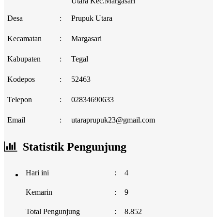
Utara Kec.Margasari
Desa
:
Prupuk Utara
Kecamatan
:
Margasari
Kabupaten
:
Tegal
Kodepos
:
52463
Telepon
:
02834690633
Email
:
utaraprupuk23@gmail.com
Statistik Pengunjung
Hari ini
:
4
Kemarin
:
9
Total Pengunjung
:
8.852