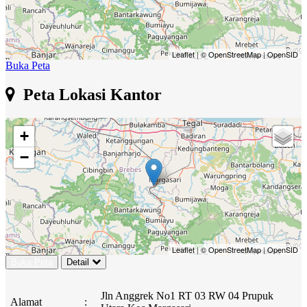
Leaflet
|
© OpenStreetMap
|
OpenSID
Buka Peta
Peta Lokasi Kantor
+
−
Leaflet
|
© OpenStreetMap
|
OpenSID
Buka Peta
Detail
Jln Anggrek No1 RT 03 RW 04 Prupuk
Alamat
: